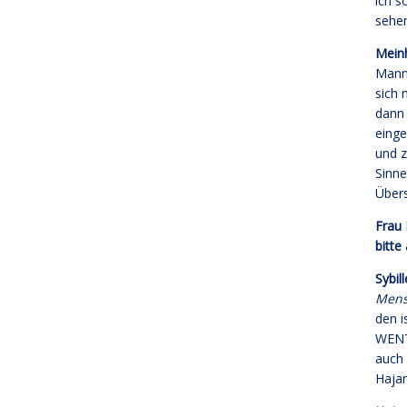
ich s
sehen
Mein
Mann.
sich 
dann 
einge
und z
Sinne
Übers
Frau 
bitte
Sybil
Mens
den i
WENT
auch 
Hajar