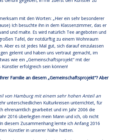
as Gefühl gegeben, in mir zuerst den Künstler zu
fmerksam mit den Worten: „Hier ein sehr besonderer
 Pause) Ich besuchte ihn in dem Klassenzimmer, das er
inwand und malte. Es wird natürlich Tee angeboten und
großen Tafel, der notdürftig zu einem Wohnraum
 Aber es ist jedes Mal gut, sich darauf einzulassen
ögen gelernt und haben uns vertraut gemacht, im
twas wie ein „Gemeinschaftsprojekt“ mit der
 Künstler erfolgreich sein können!
il Ihrer Familie an diesem „Gemeinschaftsprojekt“? Aber
eil von Hamburg mit einem sehr hohen Anteil an
hr unterschiedlichen Kulturkreisen unterrichtet, für
h ehrenamtlich gearbeitet und im Jahr 2006 die
r 2016 überlegten mein Mann und ich, ob nicht
en. In diesem Zusammenhang lernte ich Anfang 2016
mten Künstler in unserer Nähe hatten.