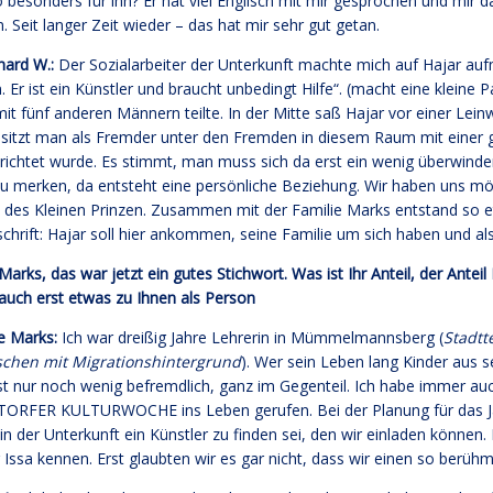
o besonders für ihn? Er hat viel Englisch mit mir gesprochen und mir d
. Seit langer Zeit wieder – das hat mir sehr gut getan.
hard W.:
Der Sozialarbeiter der Unterkunft machte mich auf Hajar au
 Er ist ein Künstler und braucht unbedingt Hilfe“. (macht eine kleine
mit fünf anderen Männern teilte. In der Mitte saß Hajar vor einer Le
sitzt man als Fremder unter den Fremden in diesem Raum mit einer 
richtet wurde. Es stimmt, man muss sich da erst ein wenig überwinden.
u merken, da entsteht eine persönliche Beziehung. Wir haben uns m
 des Kleinen Prinzen. Zusammen mit der Familie Marks entstand so e
chrift: Hajar soll hier ankommen, seine Familie um sich haben und als
Marks, das war jetzt ein gutes Stichwort. Was ist Ihr Anteil, der Ante
 auch erst etwas zu Ihnen als Person
le Marks:
Ich war dreißig Jahre Lehrerin in Mümmelmannsberg (
Stadtt
chen mit Migrationshintergrund
). Wer sein Leben lang Kinder aus se
st nur noch wenig befremdlich, ganz im Gegenteil. Ich habe immer auc
ORFER KULTURWOCHE ins Leben gerufen. Bei der Planung für das Jah
in der Unterkunft ein Künstler zu finden sei, den wir einladen könn
 Issa kennen. Erst glaubten wir es gar nicht, dass wir einen so berüh