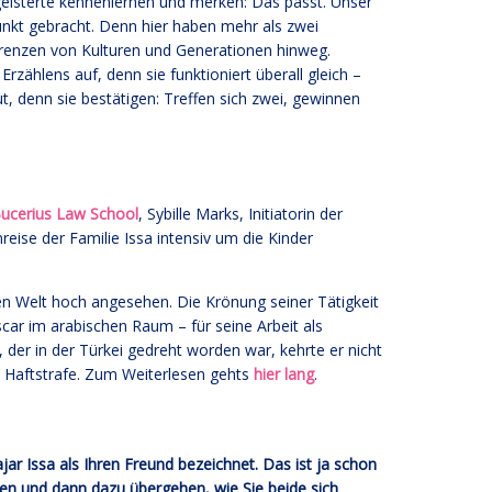
geisterte kennenlernen und merken: Das passt. Unser
unkt gebracht. Denn hier haben mehr als zwei
Grenzen von Kulturen und Generationen hinweg.
rzählens auf, denn sie funktioniert überall gleich –
denn sie bestätigen: Treffen sich zwei, gewinnen
ucerius Law School
, Sybille Marks, Initiatorin der
eise der Familie Issa intensiv um die Kinder
hen Welt hoch angesehen. Die Krönung seiner Tätigkeit
scar im arabischen Raum – für seine Arbeit als
, der in der Türkei gedreht worden war, kehrte er nicht
 Haftstrafe. Zum Weiterlesen gehts
hier lang
.
r Issa als Ihren Freund bezeichnet. Das ist ja schon
sen und dann dazu übergehen, wie Sie beide sich