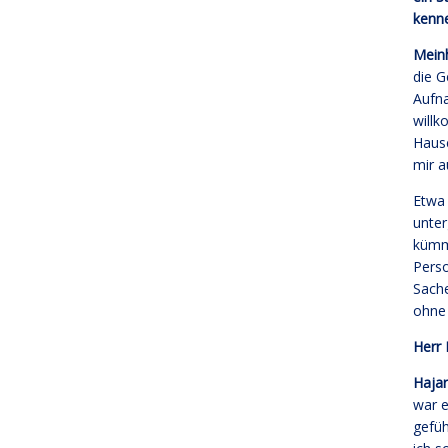
kenne
Mein
die G
Aufna
willk
Hause
mir a
Etwa 
unter
kümme
Perso
Sache
ohne 
Herr 
Hajar
war e
gefüh