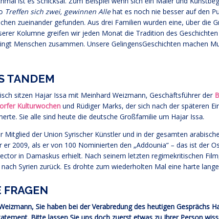
mal ist es Schicksal. Zum Beispiel wenn sich ein Maler und Kunstbe
to
Treffen sich zwei, gewinnen Alle
hat es noch nie besser auf den P
hen zueinander gefunden. Aus drei Familien wurden eine, über die 
serer Kolumne greifen wir jeden Monat die Tradition des Geschichten E
ringt Menschen zusammen. Unsere GelingensGeschichten machen Mut, 
S TANDEM
sch sitzen Hajar Issa mit Meinhard Weizmann, Geschäftsführer der
B
orfer Kulturwochen
und Rüdiger Marks, der sich nach der späteren Einr
rte. Sie alle sind heute die deutsche Großfamilie um Hajar Issa.
r Mitglied der Union Syrischer Künstler und in der gesamten arabisc
r er 2009, als er von 100 Nominierten den „Addounia“ – das ist der O
rector in Damaskus erhielt. Nach seinem letzten regimekritischen Film
nach Syrien zurück. Es drohte zum wiederholten Mal eine harte lange
E FRAGEN
Weizmann, Sie haben bei der Verabredung des heutigen Gesprächs Haja
tatement. Bitte lassen Sie uns doch zuerst etwas zu Ihrer Person wis