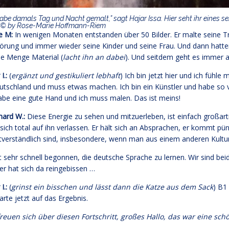
habe damals Tag und Nacht gemalt,” sagt Hajar Issa. Hier seht ihr eines sei
 © by Rose-Marie Hoffmann-Riem
le M:
In wenigen Monaten entstanden über 50 Bilder. Er malte seine T
örung und immer wieder seine Kinder und seine Frau. Und dann hatten
de Menge Material (
lacht ihn an dabei
). Und seitdem geht es immer 
I.:
(
ergänzt und gestikuliert lebhaft
) Ich bin jetzt hier und ich fühle
utschland und muss etwas machen. Ich bin ein Künstler und habe so vi
abe eine gute Hand und ich muss malen. Das ist meins!
hard W.:
Diese Energie zu sehen und mitzuerleben, ist einfach großart
sich total auf ihn verlassen. Er hält sich an Absprachen, er kommt pünk
tverständlich sind, insbesondere, wenn man aus einem anderen Kultu
t sehr schnell begonnen, die deutsche Sprache zu lernen. Wir sind beide
er hat sich da reingebissen …
 I.:
(
grinst ein bisschen und lässt dann die Katze aus dem Sack
) B1
arte jetzt auf das Ergebnis.
freuen sich über diesen Fortschritt, großes Hallo, das war eine sc