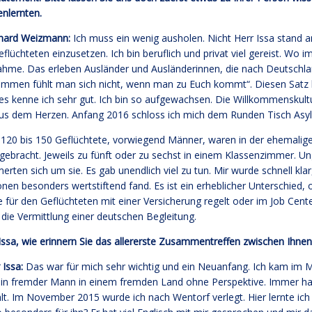
nlernten.
hard Weizmann:
Ich muss ein wenig ausholen. Nicht Herr Issa stand an
eflüchteten einzusetzen. Ich bin beruflich und privat viel gereist. Wo i
hme. Das erleben Ausländer und Ausländerinnen, die nach Deutschl
ommen fühlt man sich nicht, wenn man zu Euch kommt“. Diesen Satz hö
s kenne ich sehr gut. Ich bin so aufgewachsen. Die Willkommenskultu
us dem Herzen. Anfang 2016 schloss ich mich dem Runden Tisch Asyl
120 bis 150 Geflüchtete, vorwiegend Männer, waren in der ehemalige
gebracht. Jeweils zu fünft oder zu sechst in einem Klassenzimmer. Un
rten sich um sie. Es gab unendlich viel zu tun. Mir wurde schnell kla
nen besonders wertstiftend fand. Es ist ein erheblicher Unterschied, 
 für den Geflüchteten mit einer Versicherung regelt oder im Job Center
die Vermittlung einer deutschen Begleitung.
Issa, wie erinnern Sie das allererste Zusammentreffen zwischen Ihne
 Issa:
Das war für mich sehr wichtig und ein Neuanfang. Ich kam im
in fremder Mann in einem fremden Land ohne Perspektive. Immer ha
lt. Im November 2015 wurde ich nach Wentorf verlegt. Hier lernte ic