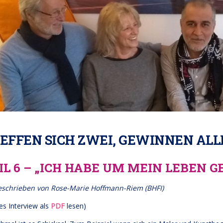
EFFEN SICH ZWEI, GEWINNEN ALL
IL 6 – „ICH HABE UM MEIN LEBEN 
eschrieben von Rose-Marie Hoffmann-Riem (BHFI)
es Interview als
PDF
lesen)