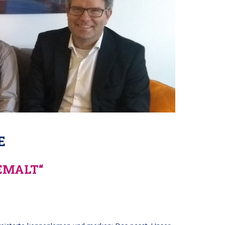
E
GEMALT“