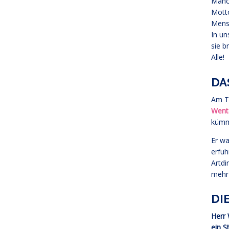
Manch
Mot
Mensc
In un
sie b
Alle!
DA
Am Ti
Went
kümme
Er wa
erfuh
Artdi
mehr 
DI
Herr 
ein S